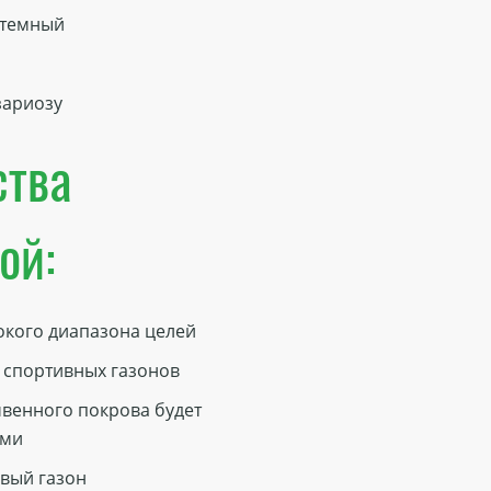
 темный
зариозу
ства
ой:
кого диапазона целей
е спортивных газонов
венного покрова будет
ями
ивый газон