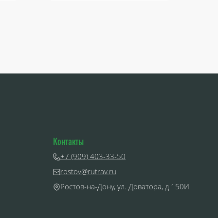
Контакты
+7 (909) 403-33-50
rostov@rutrav.ru
Ростов-на-Дону, ул. Доватора, д 150И