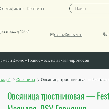
Сертификаты
Контакты
Доватора, д 150И
+
rostov@rutrav.ru
осмеси Эконом
Травосмесь на заказ
Гидропосев
виды)
Овсяница
Овсяница тростниковая — Festuca 
Овсяница тростниковая — Fest
Меандре, DSV Германия