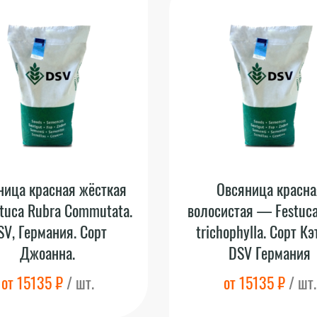
ница красная жёсткая
Овсяница красна
tuca Rubra Commutata.
волосистая — Festuca
SV, Германия. Сорт
trichophylla. Сорт Кэ
Джоанна.
DSV Германия
от 15135 ₽
/ шт.
от 15135 ₽
/ шт.