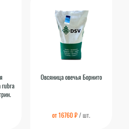
я
Овсяница овечья Борнито
 rubra
трин.
от 16760 ₽
/ шт.