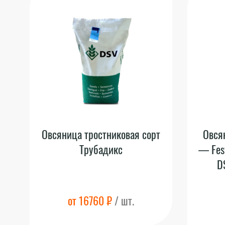
Овсяница тростниковая сорт
Овся
Трубадикс
— Fes
D
от 16760 ₽
/ шт.