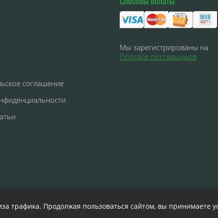
Способы оплаты
Мы зарегистрированы на
Портале поставщиков
льское соглашение
онфиденциальности
атьи
иза трафика. Продолжая пользоваться сайтом, вы принимаете 
р и не является публичной офертой, определяемой положения