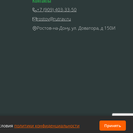
Контакты
+7 (909) 403-33-50
rostov@rutrav.ru
Ростов-на-Дону, ул. Доватора, д 150И
условия
политики конфиденциальности
Принять
ми статьи 437 Гражданского кодекса РФ.