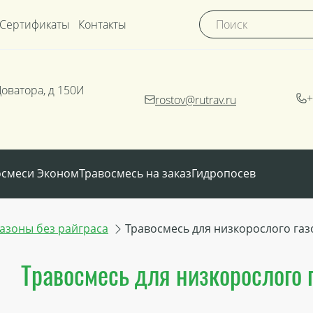
Сертификаты
Контакты
Доватора, д 150И
+
rostov@rutrav.ru
осмеси Эконом
Травосмесь на заказ
Гидропосев
азоны без райграса
Травосмесь для низкорослого газ
Травосмесь для низкорослого 