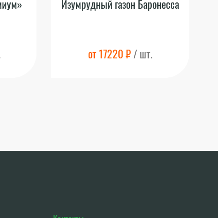
миум»
Изумрудный газон Баронесса
.
от 17220 ₽
/ шт.