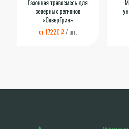
Газонная травосмесь для
М
северных регионов
ун
«СеверГрин»
от 17220 ₽
/ шт.