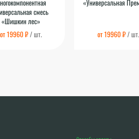
ногокомпонентная
«Универсальная Пре
иверсальная смесь
«Шишкин лес»
от 19960 ₽
/ шт.
от 19960 ₽
/ шт