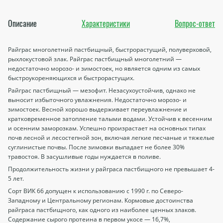
Описание
Характеристики
Вопрос-ответ
Райграс многолетний пастбищный, быстрорастущий, полуверховой,
рыхлокустовой злак. Райграс пастбищный многолетний —
недостаточно морозо- и зимостоек, но является одним из самых
быстроукореняющихся и быстрорастущих.
Райграс пастбищный — мезофит. Незасухоустойчив, однако не
выносит избыточного увлажнения. Недостаточно морозо- и
зимостоек. Весной хорошо выдерживает переувлажнение и
кратковременное затопление талыми водами. Устойчив к весенним
и осенним заморозкам. Успешно произрастает на основных типах
почв лесной и лесостепной зон, включая легкие песчаные и тяжелые
суглинистые почвы. После зимовки выпадает не более 30%
травостоя. В засушливые годы нуждается в поливе.
Продолжительность жизни у райграса пастбищного не превышает 4-
5 лет.
Сорт ВИК 66 допущен к использованию с 1990 г. по Северо-
Западному и Центральному регионам. Кормовые достоинства
райграса пастбищного, как одного из наиболее ценных злаков.
Содержание сырого протеина в первом укосе — 16,7%,