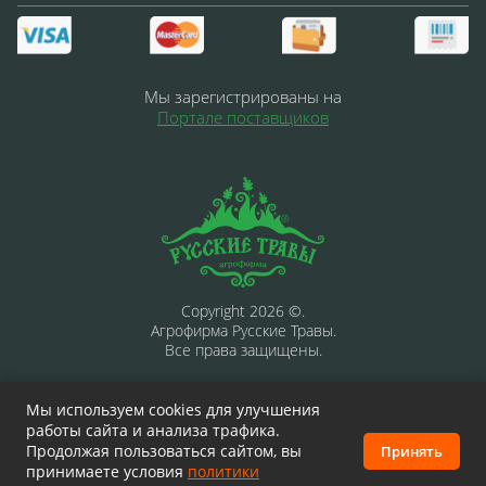
Мы зарегистрированы на
Портале поставщиков
Copyright 2026 ©.
Агрофирма Русские Травы.
Все права защищены.
Мы используем cookies для улучшения
работы сайта и анализа трафика.
Продолжая пользоваться сайтом, вы
Информация на сайте носит ознакомительный характер и
Принять
принимаете условия
политики
не является публичной офертой, определяемой