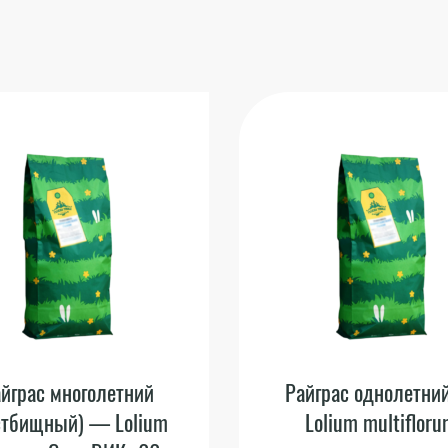
йграс многолетний
Райграс однолетн
стбищный) — Lolium
Lolium multiflor