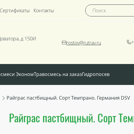
Сертификаты
Контакты
Доватора, д 150И
+
rostov@rutrav.ru
осмеси Эконом
Травосмесь на заказ
Гидропосев
Райграс пастбищный. Сорт Темпрано. Германия DSV
Райграс пастбищный. Сорт Тем