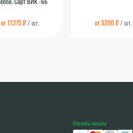
renne. Сорт ВИК -66
от 11275 ₽
/ шт.
от 5200 ₽
/ шт.
Способы оплаты