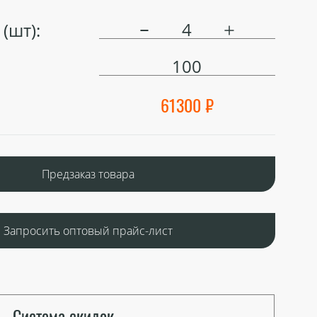
(шт):
100
61300 ₽
Предзаказ товара
Запросить оптовый прайс-лист
Система скидок