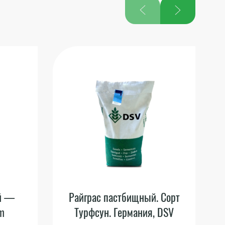
ий —
Райграс пастбищный. Сорт
um
Турфсун. Германия, DSV